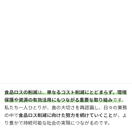
日本の食品ロス問題は、
生産から消費までの各段階で複雑
に絡み合った要因
によって引き起こされています。この問
題の解決には、
サプライチェーン全体での取り組みが不可
欠
です。
給食事業者の皆様には、大量調理のプロフェッショナルと
して、食品ロス削減の最前線で活躍することが期待されて
います。
AIを活用した需要予測の精度向上
、調理技術の改
善、そして喫食者への啓発活動を通じて、持続可能な食文
化の構築に貢献できるでしょう。
食品ロスの削減
は、
単なるコスト削減にとどまらず、環境
保護や資源の有効活用にもつながる重要な取り組み
です
。
私たち一人ひとりが、食の大切さを再認識し、日々の業務
の中で
食品ロス削減に向けた努力を続けていくこと
が、よ
り豊かで持続可能な社会の実現につながるのです。